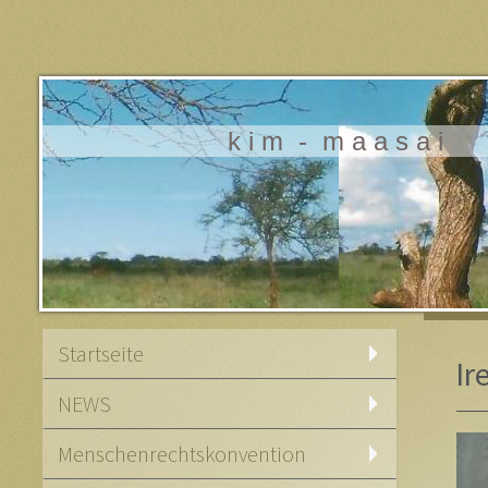
k i m - m a a s a i
Startseite
Ir
NEWS
Menschenrechtskonvention