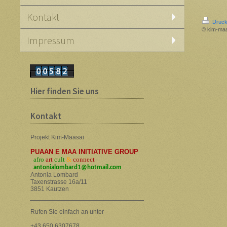
Kontakt
Druck
© kim-ma
Impressum
Hier finden Sie uns
Kontakt
Projekt Kim-Maasai
PUAAN E MAA INITIATIVE GROUP
afro
art
cult
&
connect
a
ntonialombard1@hotmail.com
Antonia Lombard
Taxenstrasse 16a/11
3851 Kautzen
Rufen Sie einfach an unter
+43 650 6307678