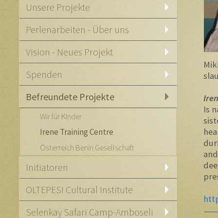
Unsere Projekte
Perlenarbeiten - Über uns
Vision - Neues Projekt
Mik
Spenden
sla
Befreundete Projekte
Ire
Is 
Wir für KInder
sis
hea
Irene Training Centre
dur
Österreich Benin Gesellschaft
and
dee
Initiatoren
pre
OLTEPESI Cultural Institute
htt
Selenkay Safari Camp-Amboseli