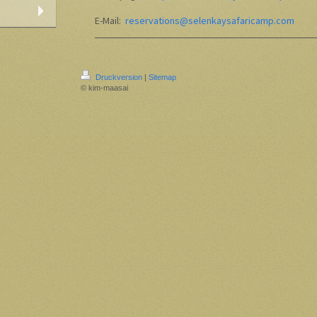
E-Mail:
reservations@selenkaysafaricamp.com
Druckversion
|
Sitemap
© kim-maasai