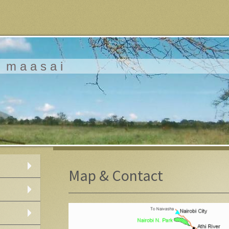
 m a a s a i
Map & Contact