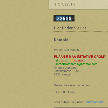
Impressum
Hier finden Sie uns
Kontakt
Projekt Kim-Maasai
PUAAN E MAA INITIATIVE GROUP
afro
art
cult
&
connect
a
ntonialombard1@hotmail.com
Antonia Lombard
Taxenstrasse 16a/11
3851 Kautzen
Rufen Sie einfach an unter
+43 650 6307678
oder nutzen Sie unser
Kontaktformular
.