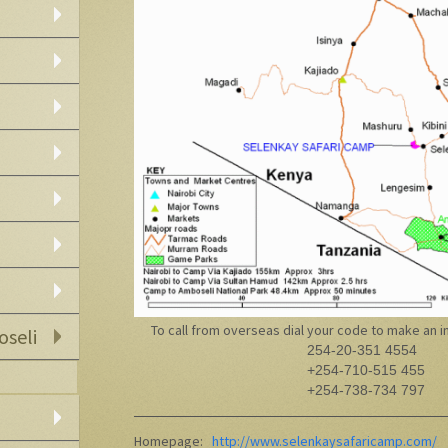
To call from overseas dial your code to make an i
oseli
254-20-351 4554
+254-710-515 455
+254-738-734 797
Homepage:
http://www.selenkaysafaricamp.com/