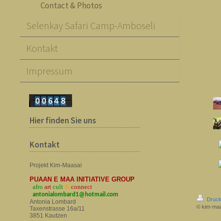
Contact & Photos
Selenkay Safari Camp-Amboseli
Kontakt
Impressum
Hier finden Sie uns
Kontakt
Projekt Kim-Maasai
PUAAN E MAA INITIATIVE GROUP
afro
art
cult
&
connect
a
ntonialombard1@hotmail.com
Druck
Antonia Lombard
© kim-ma
Taxenstrasse 16a/11
3851 Kautzen