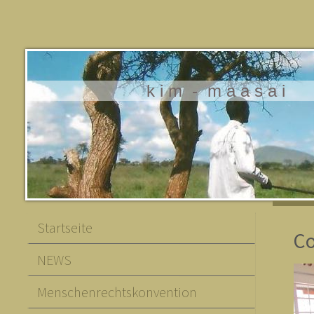
k i m - m a a s a i
Startseite
Co
NEWS
Menschenrechtskonvention