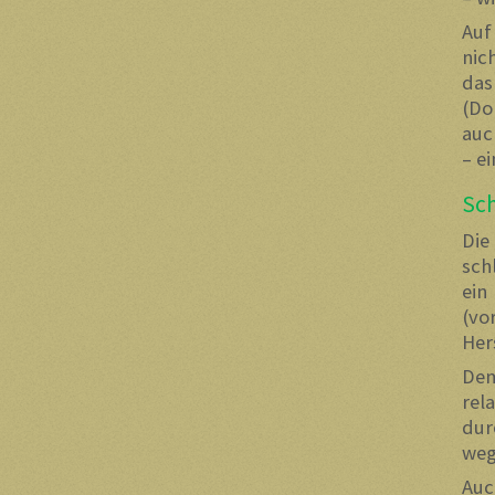
Auf
nic
da
(Do
auc
– e
Sch
Die
sch
ein
(v
Her
Dem
rel
dur
weg
Auc