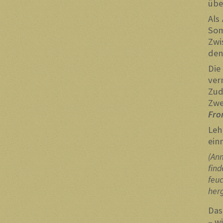
übe
Als
So
Zwi
den
Die
ver
Zud
Zw
Fro
Leh
ein
(An
fin
feu
herg
Das
– w