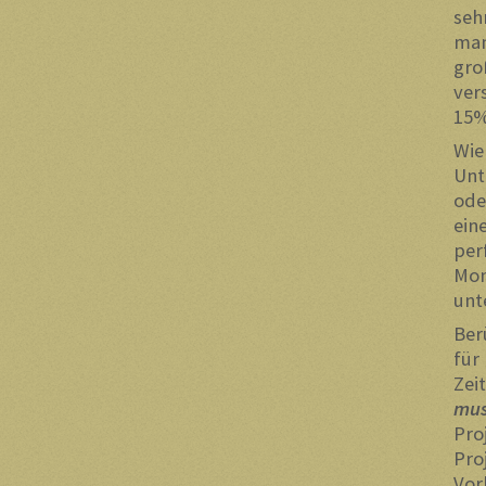
seh
man
gr
ver
15%
Wie
Unt
ode
ein
per
Mon
unt
Ber
für
Zei
mu
Pro
Pro
Vo