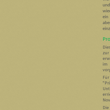
und
wie
ein
abe
ein
Pro
Die
zur
erw
im
vor
Für
"P
Unt
err
Nov
Die