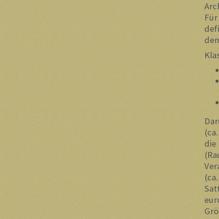
Arc
Für
def
dem
Kla
Dar
(ca
die
(Ra
Ver
(ca
Sat
eur
Grö