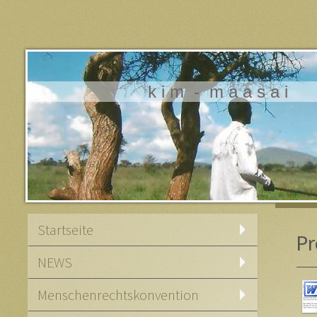
k i m - m a a s a i
Startseite
Pr
NEWS
Menschenrechtskonvention