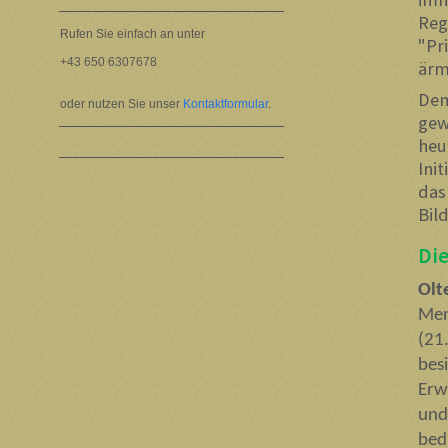
Reg
Rufen Sie einfach an unter
"Pr
+43 650 6307678
ärm
Dem
oder nutzen Sie unser
Kontaktformular
.
gew
heu
Ini
da
Bil
Die
Olt
Men
(21
bes
Erw
und
bed