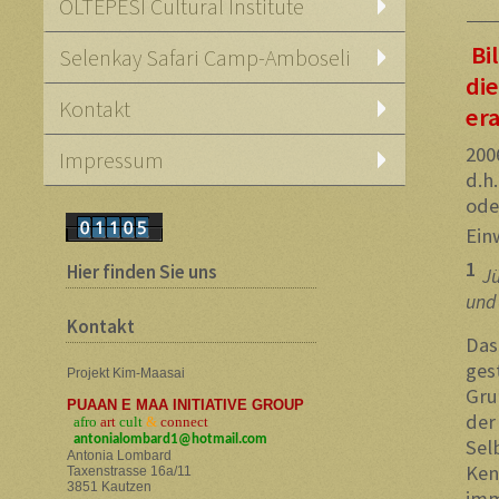
OLTEPESI Cultural Institute
Bi
Selenkay Safari Camp-Amboseli
di
Kontakt
er
200
Impressum
d.h
ode
Ein
1
Hier finden Sie uns
Jü
und 
Kontakt
Das
ges
Projekt Kim-Maasai
Gru
PUAAN E MAA INITIATIVE GROUP
der
afro
art
cult
&
connect
a
ntonialombard1@hotmail.com
Sel
Antonia Lombard
Ken
Taxenstrasse 16a/11
3851 Kautzen
imm