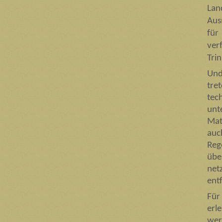
Lan
Aus
für
ve
Tri
Und
tre
tec
unt
Mat
auc
Reg
übe
net
ent
Für
erl
wer